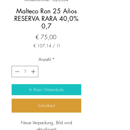
Malteco Ron 25 Años
RESERVA RARA 40,0%
0,7
Preis
€ 75,00
€ 107,14
/
1l
€ 107,14
pro
Anzahl
*
1
Liter
In Ihren Warenkorb
Sofortkauf
Neue Verpackung, Bild wird
aktualisiert!