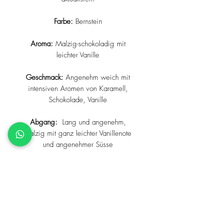
Farbe:
Bernstein
Aroma:
Malzig-schokoladig mit
leichter Vanille
Geschmack:
Angenehm weich mit
intensiven Aromen von Karamell,
Schokolade, Vanille
Abgang:
Lang und angenehm,
malzig mit ganz leichter Vanillenote
und angenehmer Süsse
Preis
Inkl. allen Steuern und Abgaben,
Lieferzeit
zuzüglich Versandkosten