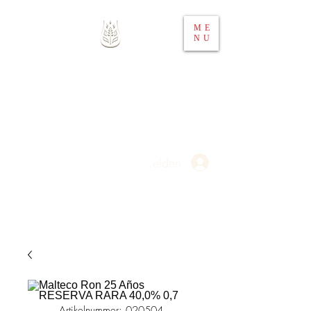
ME
NU
Whisky 4 You
Ihr Spirituosen-Webshop in
Österreich
Anmelden
Artikelnummer: 020504