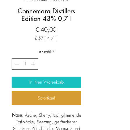
Connemara Distillers
Edition 43% 0,7 l
Preis
€ 40,00
€ 57,14
/
1l
€ 57,14
pro
Anzahl
*
1
Liter
In Ihren Warenkorb
Sofortkauf
Nase:
Asche, Sherry, Jod, glimmende
Torfblöcke, Seetang, geräucherter
Schinken, Zitrusfrüchte, Meersalz und