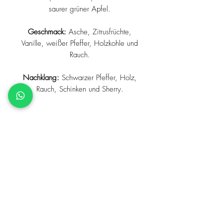
saurer grüner Apfel.
Geschmack:
Asche, Zitrusfrüchte,
Vanille, weißer Pfeffer, Holzkohle und
Rauch.
Nachklang:
Schwarzer Pfeffer, Holz,
Rauch, Schinken und Sherry.
Preis
Inkl. allen Steuern und Abgaben,
Lieferzeit
zuzüglich Versandkosten
5 Werktage ab Erhalt der Zahlung
Land
Irland