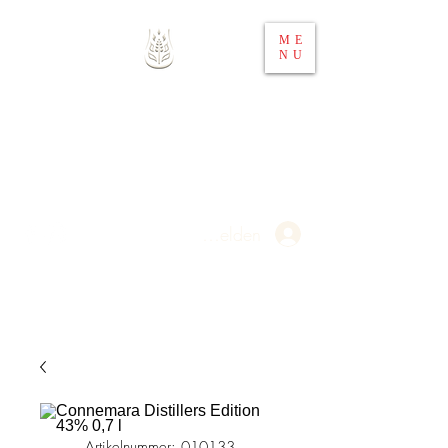
ME
NU
Whisky 4 You
Ihr Spirituosen-Webshop in
Österreich
Anmelden
Artikelnummer: 010133