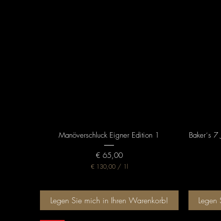
Schnellansicht
Manöverschluck Eigner Edition 1
Baker´s 7 
Preis
€ 65,00
€ 130,00
/
1l
€
1
3
Legen Sie mich in Ihren Warenkorb!
Legen 
0
,