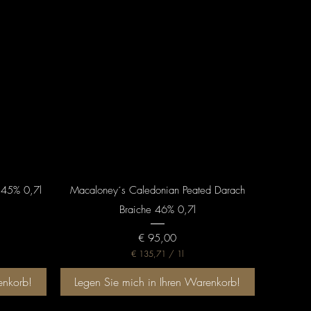
Schnellansicht
 45% 0,7l
Macaloney´s Caledonian Peated Darach
Braiche 46% 0,7l
Preis
€ 95,00
€ 135,71
/
1l
€
enkorb!
Legen Sie mich in Ihren Warenkorb!
1
3
5