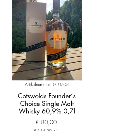
Artikelnummer: 010703
Cotswolds Founder´s
Choice Single Malt
Whisky 60,9% 0,7l
Preis
€ 80,00
€ 114,29
/
1l