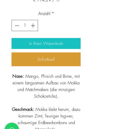
€ 114,29
pro
Anzahl
*
1
Liter
In Ihren Warenkorb
Sofortkauf
Nase:
Mango, Pfirsich und Birne, mit
einem langsamen Aufbau von Mokka
und Matchmakers (die minzigen
Schokosticks).
Geschmack:
Mokka klebt herum, dazu
kommen Zimt, feuriger Ingwer,
schaumige Erdbeerbonbons und