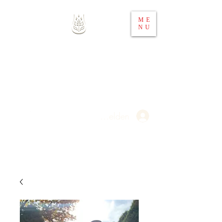
ME
NU
Whisky 4 You
Ihr Spirituosen-Webshop in
Österreich
Anmelden