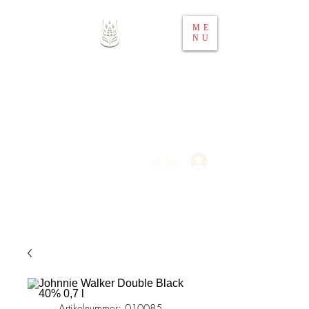
ME
NU
Whisky 4 You
Ihr Spirituosen-Webshop in
Österreich
Anmelden
Artikelnummer: 010085