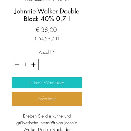
Johnnie Walker Double
Black 40% 0,7 l
Preis
€ 38,00
€ 54,29
/
1l
€ 54,29
pro
Anzahl
*
1
Liter
In Ihren Warenkorb
Sofortkauf
Erleben Sie die kühne und
grüblerische Intensität von Johnnie
Walker Double Black, der