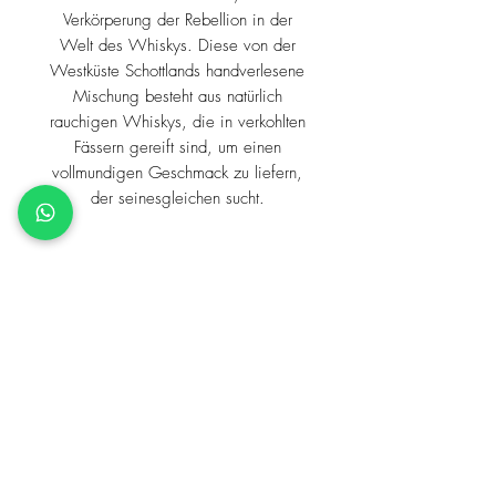
Verkörperung der Rebellion in der
Welt des Whiskys. Diese von der
Westküste Schottlands handverlesene
Mischung besteht aus natürlich
rauchigen Whiskys, die in verkohlten
Fässern gereift sind, um einen
vollmundigen Geschmack zu liefern,
der seinesgleichen sucht.
Preis
Inkl. allen Steuern und Abgaben,
Lieferzeit
zuzüglich Versandkosten
5 Werktage ab Erhalt der Zahlung
Land
Schottland