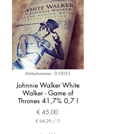
Artikelnummer: 010055
Johnnie Walker White
Walker - Game of
Thrones 41,7% 0,7 l
Preis
€ 45,00
€ 64,29
/
1l
€ 64,29
pro