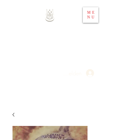
ME
NU
Whisky 4 You
Ihr Spirituosen-Webshop in
Österreich
Anmelden