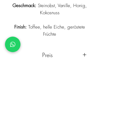
Geschmack:
Steinobst, Vanille, Honig,
Kokosnuss
Finish:
Toffee, helle Eiche, geröstete
Früchte
Preis
Inkl. allen Steuern und Abgaben,
Lieferzeit
zuzüglich Versandkosten
5 Werktage ab Erhalt der Zahlung
Land
USA
Whisky 4 You