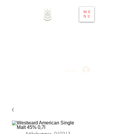
ME
NU
Whisky 4 You
Ihr Spirituosen-Webshop in
Österreich
Anmelden
Artikelnummer: 010213