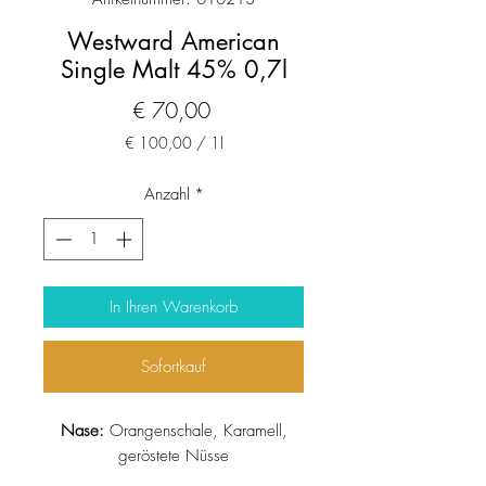
Westward American
Single Malt 45% 0,7l
Preis
€ 70,00
€ 100,00
/
1l
€ 100,00
pro
Anzahl
*
1
Liter
In Ihren Warenkorb
Sofortkauf
Nase:
Orangenschale, Karamell,
geröstete Nüsse