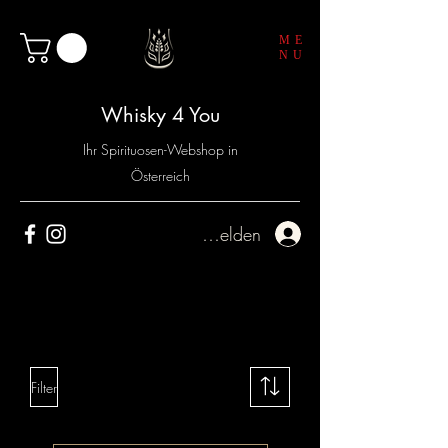
ME
NU
Whisky 4 You
Ihr Spirituosen-Webshop in
Österreich
Anmelden
Filter